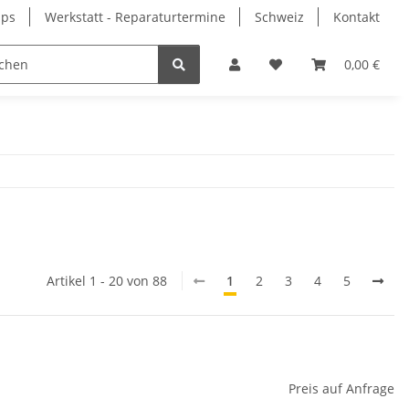
pps
Werkstatt - Reparaturtermine
Schweiz
Kontakt
0,00 €
Artikel 1 - 20 von 88
1
2
3
4
5
Preis auf Anfrage