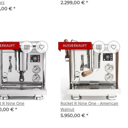
rz
2.299,00 €
*
0,00 €
*
ERKAUFT
AUSVERKAUFT
t R Nine One
Rocket R Nine One - American
Walnut
0,00 €
*
5.950,00 €
*