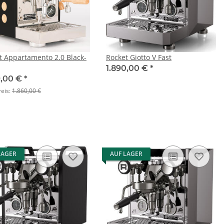
t Appartamento 2.0 Black-
Rocket Giotto V Fast
1.890,00 €
*
9,00 €
*
reis:
1.860,00 €
LAGER
AUF LAGER