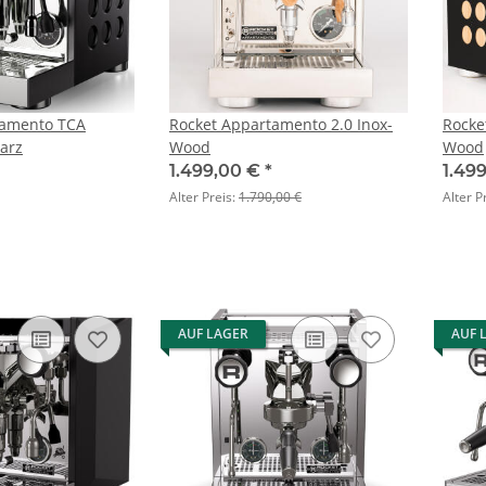
tamento TCA
Rocket Appartamento 2.0 Inox-
Rocke
arz
Wood
Wood
1.499,00 €
*
1.49
Alter Preis:
1.790,00 €
Alter P
AUF LAGER
AUF 