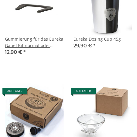
Gummierung für das Eureka
Eureka Dosing Cup 45g
Gabel Kit normal oder
29,90 €
*
höhenverstellbar
12,90 €
*
AUF LAGER
AUF LAGER