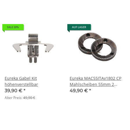
SALE 20%
AUF LAGER
Eureka Gabel Kit
Eureka MAC55ITAv1802 CP
höhenverstellbar
Mahlscheiben 55mm 2
Stück
39,90 €
*
49,90 €
*
Alter Preis:
49,90 €