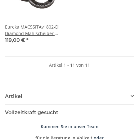
Eureka MAC55ITAv1802-DI
Diamond Mahlscheiben
55mm 2 Stück
119,00 €
*
Artikel 1 - 11 von 11
Artikel
Vollzeitkraft gesucht
Kommen Sie in unser Team
für die Beratung in Vollzeit
oder