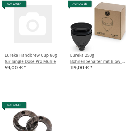
AUF LAGER
AUF LAGER
Eureka Handbrew Cup 80g
Eureka 250g
für Single Dose Pro Mühle
Bohnenbehälter mit Blow-
Up Gummierung - Grau - für
59,00 €
*
119,00 €
*
NEW Mignon Serie
AUF LAGER