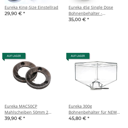
Eureka King-Size Einstellrad
Eureka 45g Single Dose
Bohnenbehälter -
29,90 €
*
Transparent - für NEW
35,00 €
*
Mignon Serie
AUF LAGER
AUF LAGER
Eureka MAC50CP
Eureka 300g
Mahlscheiben 50mm 2
Bohnenbehälter für NEW
Stück
Mignon Serie
39,90 €
*
45,80 €
*