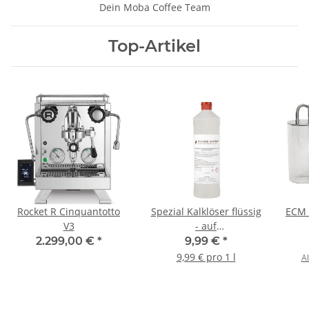
Dein Moba Coffee Team
Top-Artikel
Rocket R Cinquantotto
Spezial Kalklöser flüssig
ECM P
V3
- auf
Amidosulfonsäurebasis
2.299,00 €
*
9,99 €
*
9,99 € pro 1 l
Al