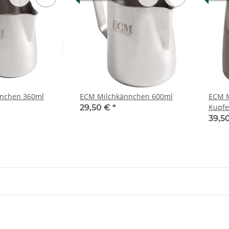
nchen 360ml
ECM Milchkännchen 600ml
ECM M
Kupfe
29,50 €
*
39,5