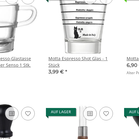
esso-Glastasse
Motta Espresso Shot Glas - 1
Motta
er Senso 1 Stk.
Stück
6,90
3,99 €
*
Alter P
AUF LAGER
AUF 