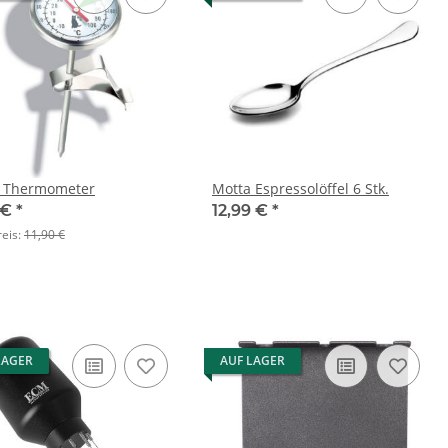
 Thermometer
Motta Espressolöffel 6 Stk.
 €
*
12,99 €
*
reis:
11,90 €
LAGER
AUF LAGER