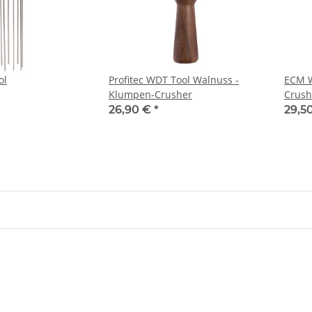
ol
Profitec WDT Tool Walnuss -
ECM W
Klumpen-Crusher
Crush
26,90 €
*
29,5