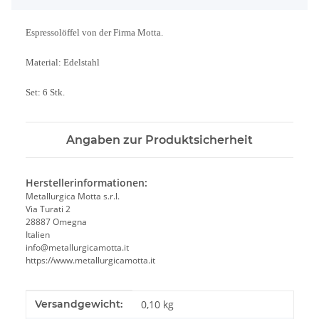
Espressolöffel von der Firma Motta.
Material: Edelstahl
Set: 6 Stk.
Angaben zur Produktsicherheit
Herstellerinformationen:
Metallurgica Motta s.r.l.
Via Turati 2
28887 Omegna
Italien
info@metallurgicamotta.it
https://www.metallurgicamotta.it
Produkteigenschaft
Wert
Versandgewicht:
0,10 kg