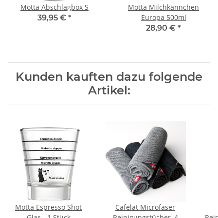
Motta Abschlagbox S
Motta Milchkännchen
Europa 500ml
39,95 €
*
28,90 €
*
Kunden kauften dazu folgende
Artikel:
Motta Espresso Shot
Cafelat Microfaser
Glas - 1 Stück
Reinigungstücher, 4
Rei