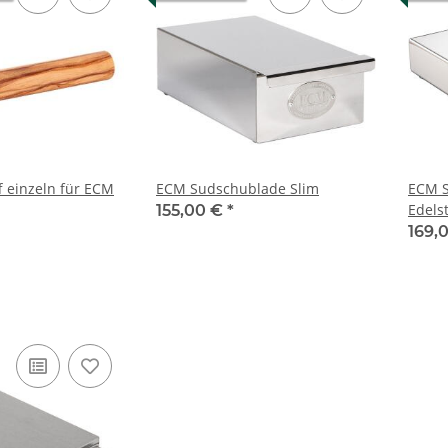
f einzeln für ECM
ECM Sudschublade Slim
ECM S
Edelst
155,00 €
*
169,