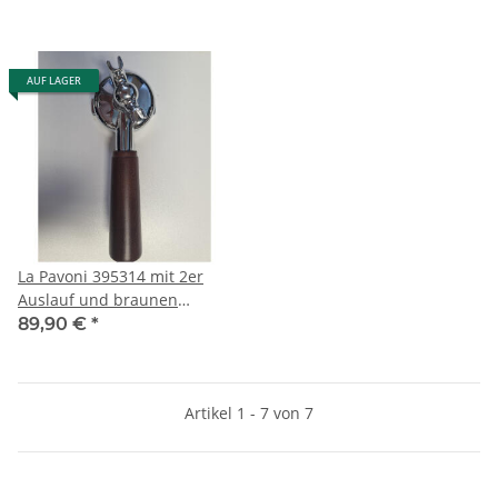
AUF LAGER
La Pavoni 395314 mit 2er
Auslauf und braunen
Holzgriff - für Modell 49mm
89,90 €
*
Artikel 1 - 7 von 7