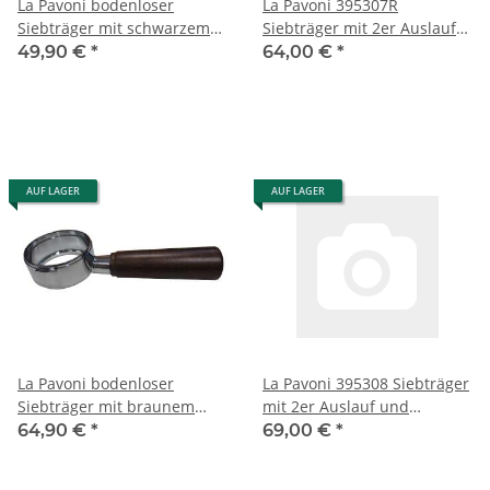
La Pavoni bodenloser
La Pavoni 395307R
Siebträger mit schwarzem
Siebträger mit 2er Auslauf
Griff
und schwarzem
49,90 €
*
64,00 €
*
Kunststoffgriff
AUF LAGER
AUF LAGER
La Pavoni bodenloser
La Pavoni 395308 Siebträger
Siebträger mit braunem
mit 2er Auslauf und
Holzgriff
braunem Holzgriff
64,90 €
*
69,00 €
*