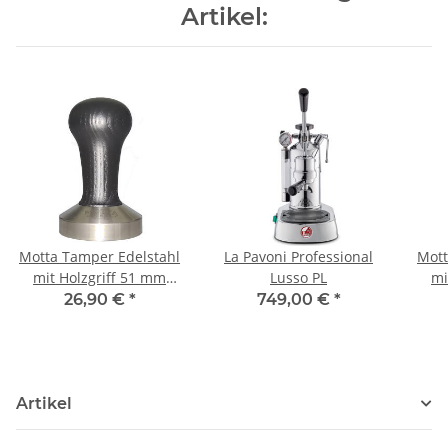
Artikel:
Motta Tamper Edelstahl
La Pavoni Professional
Mott
mit Holzgriff 51 mm
Lusso PL
mi
schwarz flat
26,90 €
*
749,00 €
*
Artikel