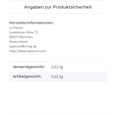
Angaben zur Produktsicherheit
Herstellerinformationen:
La Pavoni
Landshuter Allee 12
80637 München
Deutschland
lapavoni@smeg.de
https://www.lapavoni.com
Produkteigenschaft
Wert
Versandgewicht:
0,02 kg
Artikelgewicht:
0,02
kg