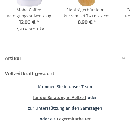
Moba Coffee
Siebträgerbürste mit
C
Reinigungspulver 750g
kurzem Griff - D: 2,2 cm
Re
12,90 €
*
8,99 €
*
17,20 € pro 1 kg
Artikel
Vollzeitkraft gesucht
Kommen Sie in unser Team
für die Beratung in Vollzeit
oder
zur Unterstützung an den
Samstagen
oder als
Lagermitarbeiter