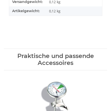
Produkteigenschaft
Wert
Versandgewicht:
0,12 kg
Artikelgewicht:
0,12
kg
Praktische und passende
Accessoires