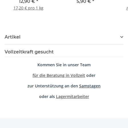
für Thermoblock-
12,90 €
*
5,90 €
*
Modelle
17,20 € pro 1 kg
A
Artikel
Vollzeitkraft gesucht
Kommen Sie in unser Team
für die Beratung in Vollzeit
oder
zur Unterstützung an den
Samstagen
oder als
Lagermitarbeiter