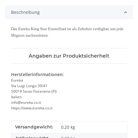
Beschreibung
Das Eureka King Size Einstellrad ist als Zubehör verfügbar, um jede
Mignon nachzurüsten.
Angaben zur Produktsicherheit
Herstellerinformationen:
Eureka
Via Luigi Longo 39/41
50019 Sesto Fiorentino (FI)
Italien
info@eureka.co.it
https://www.eureka.co.it
Produkteigenschaft
Wert
Versandgewicht:
0,20 kg