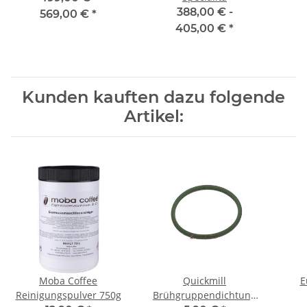
388,00 € -
569,00 €
*
405,00 €
*
Kunden kauften dazu folgende
Artikel:
Moba Coffee
Quickmill
E
Reinigungspulver 750g
Brühgruppendichtung