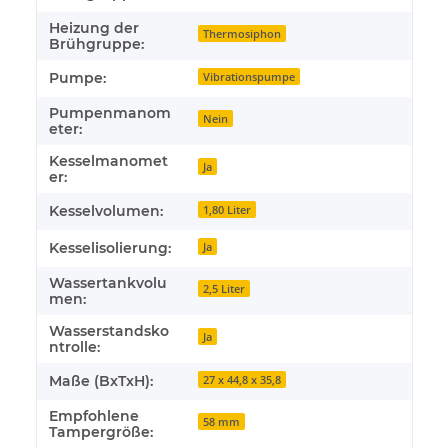
Heizung der
Thermosiphon
Brühgruppe:
Pumpe:
Vibrationspumpe
Pumpenmanom
Nein
eter:
Kesselmanomet
Ja
er:
Kesselvolumen:
1,80 Liter
Kesselisolierung:
Ja
Wassertankvolu
2,5 Liter
men:
Wasserstandsko
Ja
ntrolle:
Maße (BxTxH):
27 x 44,8 x 35,8
Empfohlene
58 mm
Tampergröße: