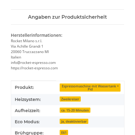
Angaben zur Produktsicherheit
Herstellerinformationen:
Rocket Milano s.r.l.
Via Achille Grandi 1
20060 Truccazzano MI
Italien
info@rocket-espresso.com
https://rocket-espresso.com
Produkteigenschaft
Wert
Espressomaschine mit Wassertank +
Produkt:
Pid
Heizsystem:
Zweikreiser
Aufheizzeit:
ca. 15-20 Minuten
Eco Modus:
Ja, deaktivierbar
Brühgruppe:
E61