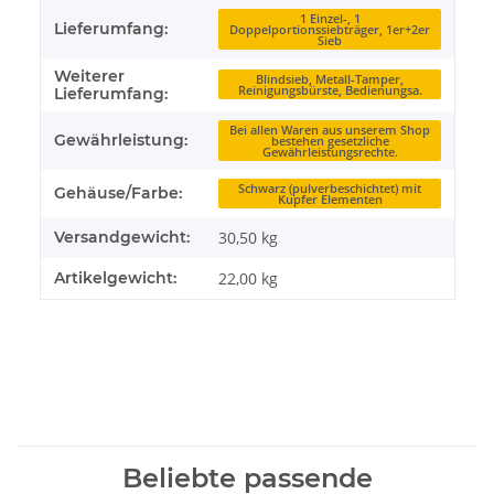
1 Einzel-, 1
Lieferumfang:
Doppelportionssiebträger, 1er+2er
Sieb
Weiterer
Blindsieb, Metall-Tamper,
Reinigungsbürste, Bedienungsa.
Lieferumfang:
Bei allen Waren aus unserem Shop
Gewährleistung:
bestehen gesetzliche
Gewährleistungsrechte.
Schwarz (pulverbeschichtet) mit
Gehäuse/Farbe:
Kupfer Elementen
Versandgewicht:
30,50 kg
Artikelgewicht:
22,00
kg
Beliebte passende