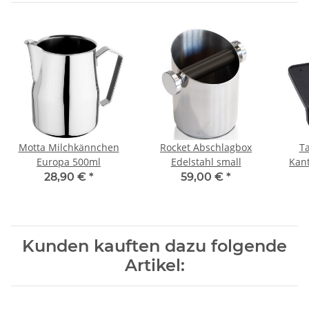
Motta Milchkännchen
Rocket Abschlagbox
T
Europa 500ml
Edelstahl small
Kan
Sie
28,90 €
*
59,00 €
*
Kunden kauften dazu folgende
Artikel: