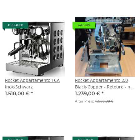
AUF LAGER
SALE 20%
Rocket Appartamento TCA
Rocket Appartamento 2.0
Inox-Schwarz
Black-Copper - Retoure - nur
online verfügbar
1.510,00 €
*
1.239,00 €
*
Alter Preis:
1.550,00 €
AUF LAGER
AUF LAGER