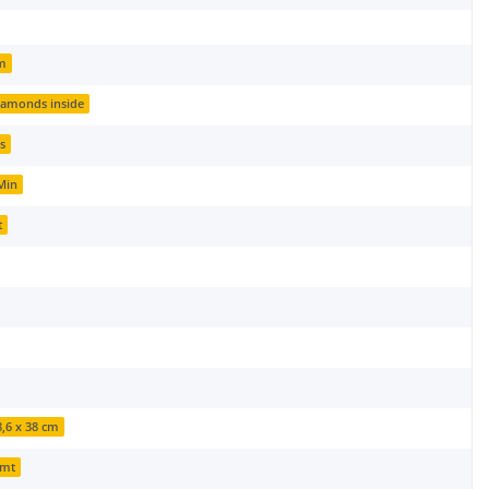
m
Diamonds inside
s
Min
t
8,6 x 38 cm
omt