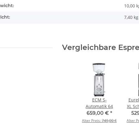
wicht:
10,00 k
icht:
7,40
kg
Vergleichbare Espr
ECM S-
Eure
Automatik 64
XL Sc
659,00 €
*
52
Alter Preis:
749,00 €
Alter P