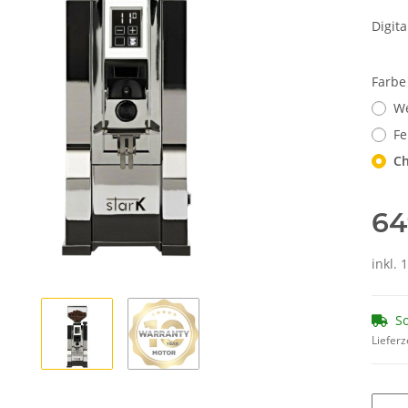
Digit
Farb
W
Fe
C
64
inkl.
So
Lieferz