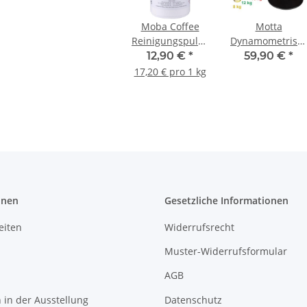
Moba Coffee
Motta
Reinigungspulver
Dynamometrisch
750g
Tamper 58,5
12,90 €
*
59,90 €
*
mm schwarz
17,20 € pro 1 kg
onen
Gesetzliche Informationen
eiten
Widerrufsrecht
Muster-Widerrufsformular
AGB
in der Ausstellung
Datenschutz