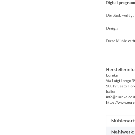
Digital progra
Die Stark verfügt
Design
Diese Mühle verf
Herstellerinf
Eureka
Via Luigi Longo 3
50019 Sesto Fiore
Italien
info@eureka.co.i
https://www.eurek
Produkteig
Wert
Mühlenart
Mahlwerk: