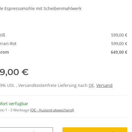
ale Espressomühle mit Scheibenmahlwerk
e
eiß
599,00 €
rrari-Rot
599,00 €
hrom
649,00 €
9,00 €
 19% USt. , Versandkostenfreie Lieferung nach
DE
.
Versand
fort verfügbar
eit:
1 - 3 Werktage
(DE - Ausland abweichend)