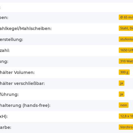
:
ben:
Ø 65 m
ahlkegel/Mahlscheiben:
Stahl, 
rstellung:
stufenlo
zahl:
1650 U/
ung:
310 Wat
älter Volumen:
300 g
lter verschließbar:
ja
führung:
ja
halterung (hands-free):
nein
xH):
12,8 x 1
arbe:
Verchr