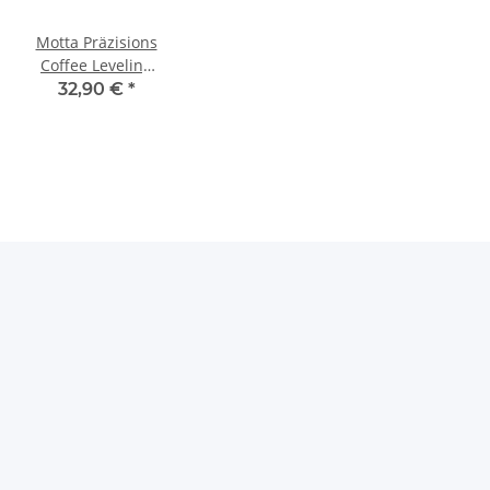
Motta Präzisions
er
Coffee Leveling
Tool 58,5mm
32,90 €
*