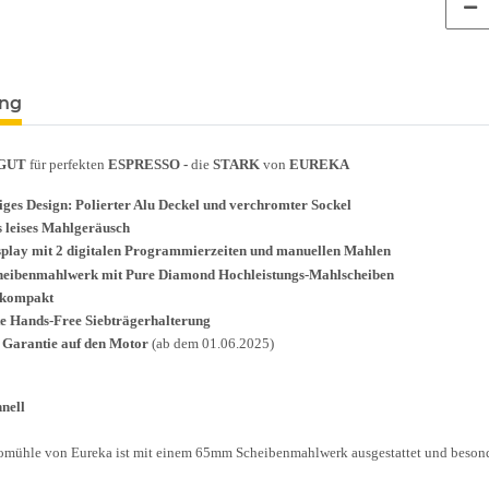
ung
GUT
für perfekten
ESPRESSO
-
die
STARK
von
EUREKA
ges Design: Polierter Alu Deckel und verchromter Sockel
 leises Mahlgeräusch
play mit 2 digitalen
Programmierzeiten und manuellen Mahlen
eibenmahlwerk mit Pure Diamond Hochleistungs-Mahlscheiben
 kompakt
e Hands-Free Siebträgerhalterung
 Garantie auf den Motor
(ab dem 01.06.2025)
nell
somühle von Eureka ist mit einem 65mm Scheibenmahlwerk ausgestattet und beson