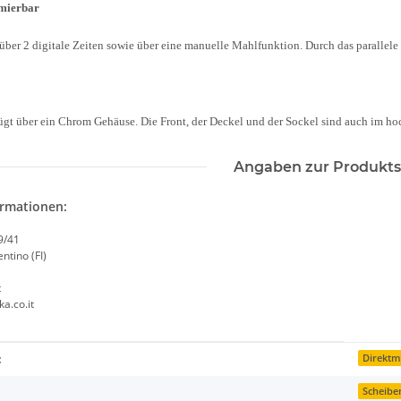
mmierbar
 über
2 digitale Zeiten sowie über eine manuelle Mahlfunktion. Durch das parallel
ügt über ein Chrom Gehäuse. Die Front, der Deckel und der Sockel sind auch im 
Angaben zur Produkts
ormationen:
9/41
ntino (FI)
t
a.co.it
enschaft
:
Direktm
Scheib