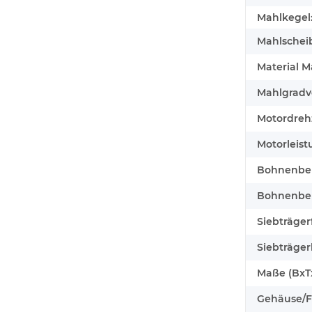
Mahlkegel
Mahlschei
Material M
Mahlgradve
Motordreh
Motorleist
Bohnenbeh
Bohnenbehä
Siebträger
Siebträger
Maße (BxT
Gehäuse/F