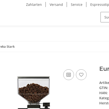
Zahlarten
Versand
Service
Espressoti
reka Stark
Eu
Artik
GTIN:
HAN:
Kateg
Herste