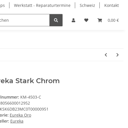
pps
Werkstatt - Reparaturtermine
Schweiz
Kontakt
0,00 €
reka Stark Chrom
elnummer:
KM-4503-C
8056600012952
KSK6DB23MC0T00000951
orie:
Eureka Oro
ller:
Eureka