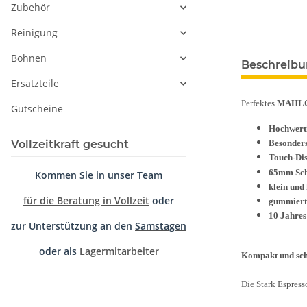
Zubehör
Reinigung
Bohnen
Beschreib
Ersatzteile
Perfektes
MAHL
Gutscheine
Hochwerti
Vollzeitkraft gesucht
Besonders
Touch-Dis
65mm Sch
Kommen Sie in unser Team
klein und
für die Beratung in Vollzeit
oder
gummiert
10 Jahres
zur Unterstützung an den
Samstagen
oder als
Lagermitarbeiter
Kompakt und sch
Die Stark Espres