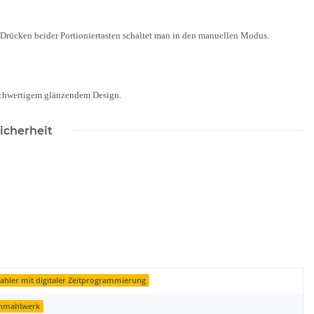
e Drücken beider Portioniertasten schaltet man in den manuellen Modus
.
hochwertigem glänzendem Design.
icherheit
ahler mit digitaler Zeitprogrammierung
enmahlwerk