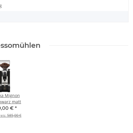
g
essomühlen
ka Mignon
hwarz matt
9,00 €
*
reis:
585,00 €