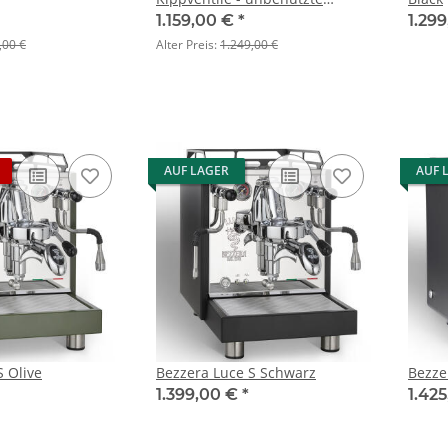
aschine - 1 Jahr
Retoure - feine Kratzer TA
1.159,00 €
*
1.29
ng
,00 €
Alter Preis:
1.249,00 €
AUF LAGER
AUF 
S Olive
Bezzera Luce S Schwarz
Bezze
1.399,00 €
*
1.42