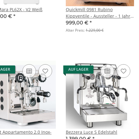
 Mara PL62X - V2 Weiß
Quickmill 0981 Rubino
Kippventile - Aussteller - 1 Jahr
9,00 €
*
Gewährleistung - nur online
999,00 €
*
verfügbar
Alter Preis:
1.229,00 €
LAGER
AUF LAGER
t Appartamento 2.0 Inox-
Bezzera Luce S Edelstahl
1.399,00 €
*