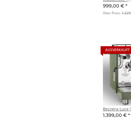
Ausstellungsm
999,00 €
*
Gewährleistu
Alter Preis:
1.229
AUSVERKAUFT
Bezzera Luce 
1.399,00 €
*