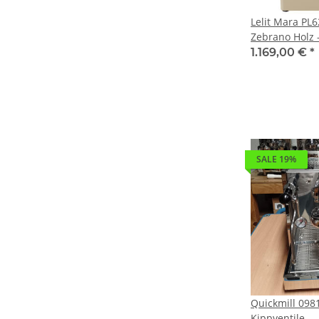
Lelit Mara PL
Zebrano Holz 
Edition
1.169,00 €
*
SALE 19%
Quickmill 098
Kippventile -