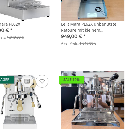
 Mara PL62X
Lelit Mara PL62X unbenutzte
Retoure mit kleinem
00 €
*
Transportschaden - nur online
949,00 €
*
reis:
1.049,00 €
verfügbar
Alter Preis:
1.049,00 €
LAGER
SALE 19%