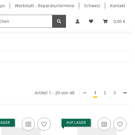
pps
Werkstatt - Reparaturtermine
Schweiz
Kontakt
0,00 €
Artikel 1 - 20 von 48
1
2
3
LAGER
AUF LAGER