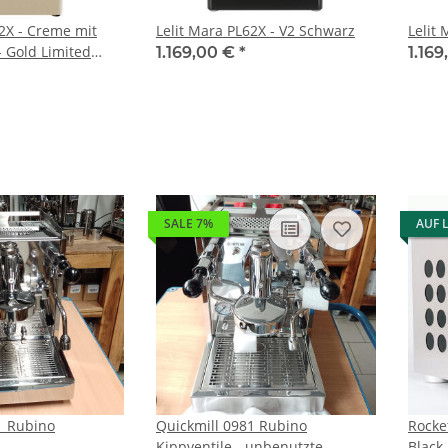
62X - Creme mit
Lelit Mara PL62X - V2 Schwarz
Lelit
- Gold Limited
1.169,00 €
*
1.16
SALE 7%
AUF 
1 Rubino
Quickmill 0981 Rubino
Rocke
Kippventile - unbenutzte
Black