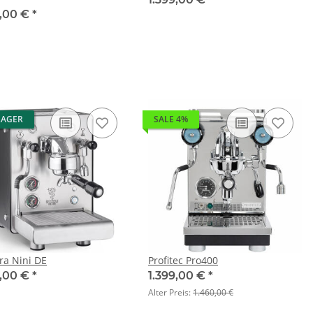
9,00 €
*
LAGER
SALE 4%
ra Nini DE
Profitec Pro400
5,00 €
*
1.399,00 €
*
Alter Preis:
1.460,00 €