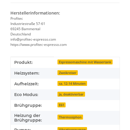
Herstellerinformationen:
Profitec
Industriestraße 57-61
69245 Bammental
Deutschland
info@profitec-espresso.com
https://www.profitec-espresso.com
Produkteigenschaft
Wert
Produkt:
Espressomaschine mit Wassertank
Heizsystem:
Zweikreiser
Aufheizzeit:
ca. 12-14 Minuten
Eco Modus:
Ja, deaktivierbar
Brühgruppe:
E61
Heizung der
Thermosiphon
Brühgruppe:
Vibrationspumpe