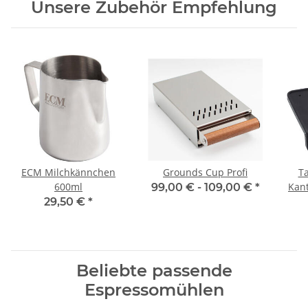
Unsere Zubehör Empfehlung
ECM Milchkännchen
Grounds Cup Profi
T
600ml
Kan
99,00 € -
109,00 €
*
Sie
29,50 €
*
Beliebte passende
Espressomühlen