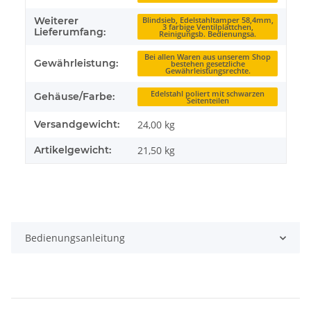
Weiterer
Blindsieb, Edelstahltamper 58,4mm,
3 farbige Ventilplättchen,
Lieferumfang:
Reinigungsb. Bedienungsa.
Bei allen Waren aus unserem Shop
Gewährleistung:
bestehen gesetzliche
Gewährleistungsrechte.
Edelstahl poliert mit schwarzen
Gehäuse/Farbe:
Seitenteilen
Versandgewicht:
24,00 kg
Artikelgewicht:
21,50
kg
Bedienungsanleitung