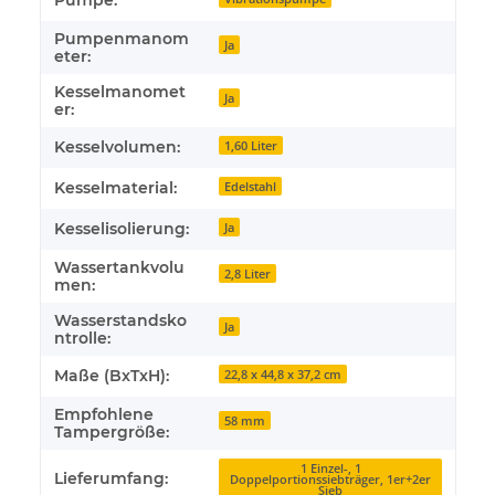
Pumpe:
Pumpenmanom
Ja
eter:
Kesselmanomet
Ja
er:
Kesselvolumen:
1,60 Liter
Kesselmaterial:
Edelstahl
Kesselisolierung:
Ja
Wassertankvolu
2,8 Liter
men:
Wasserstandsko
Ja
ntrolle:
Maße (BxTxH):
22,8 x 44,8 x 37,2 cm
Empfohlene
58 mm
Tampergröße:
1 Einzel-, 1
Lieferumfang:
Doppelportionssiebträger, 1er+2er
Sieb