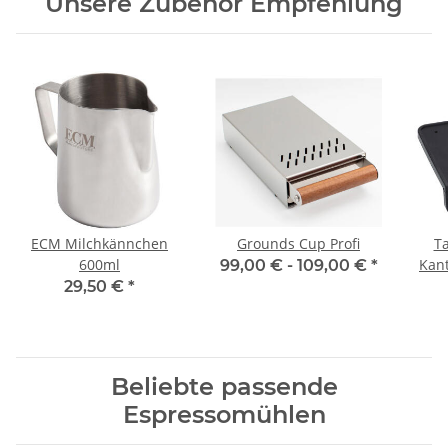
Unsere Zubehör Empfehlung
ECM Milchkännchen
Grounds Cup Profi
T
600ml
Kan
99,00 € -
109,00 €
*
Sie
29,50 €
*
Beliebte passende
Espressomühlen