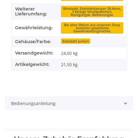
Weiterer
Blindsieb, Edelstahltamper 58,4mm,
3 farbige Ventilplättchen,
Lieferumfang:
Reinigungsb. Bedienungsa.
Bei allen Waren aus unserem Shop
Gewährleistung:
bestehen gesetzliche
Gewährleistungsrechte.
Gehäuse/Farbe:
Edelstahl poliert
Versandgewicht:
24,00 kg
Artikelgewicht:
21,50
kg
Bedienungsanleitung