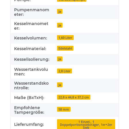
Pumpenmanom
Ja
eter:
Kesselmanomet
Ja
er:
Kesselvolumen:
1,60 Liter
Kesselmaterial:
Edelstahl
Kesselisolierung:
Ja
Wassertankvolu
2,8 Liter
men:
Wasserstandsko
Ja
ntrolle:
Maße (BxTxH):
22,8 x 44,8 x 37,2 cm
Empfohlene
58 mm
Tampergröße:
1 Einzel-, 1
Lieferumfang:
Doppelportionssiebträger, 1er+2er
Sieb