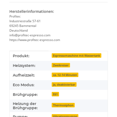
Herstellerinformationen:
Profitec
Industriestraße 57-61
69245 Bammental
Deutschland
info@profitec-espresso.com
https://www.profitec-espresso.com
Produkteigenschaft
Wert
Produkt:
Espressomaschine mit Wassertank
Heizsystem:
Zweikreiser
Aufheizzeit:
ca. 12-14 Minuten
Eco Modus:
Ja, deaktivierbar
Brühgruppe:
E61
Heizung der
Thermosiphon
Brühgruppe:
Pumpe:
Vibrationspumpe