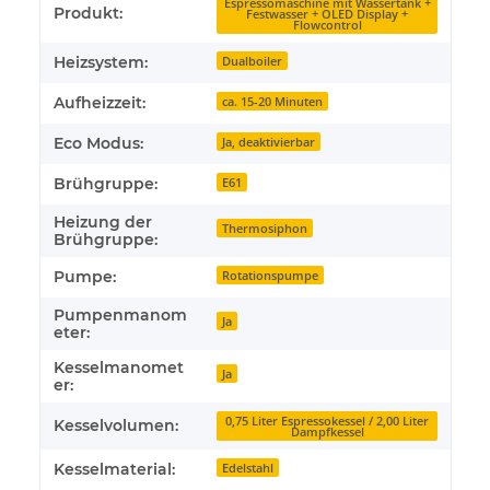
Produkteigenschaft
Wert
Espressomaschine mit Wassertank +
Produkt:
Festwasser + OLED Display +
Flowcontrol
Heizsystem:
Dualboiler
Aufheizzeit:
ca. 15-20 Minuten
Eco Modus:
Ja, deaktivierbar
Brühgruppe:
E61
Heizung der
Thermosiphon
Brühgruppe:
Pumpe:
Rotationspumpe
Pumpenmanom
Ja
eter:
Kesselmanomet
Ja
er:
0,75 Liter Espressokessel / 2,00 Liter
Kesselvolumen:
Dampfkessel
Kesselmaterial:
Edelstahl