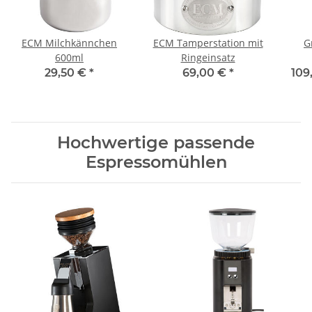
ECM Milchkännchen
ECM Tamperstation mit
G
600ml
Ringeinsatz
29,50 €
*
69,00 €
*
109
Hochwertige passende
Espressomühlen