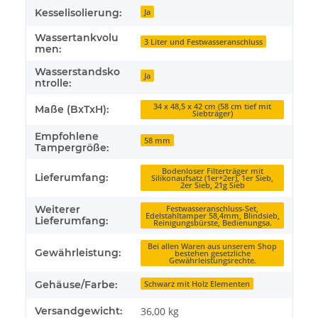
Kesselisolierung:
Ja
Wassertankvolu
3 Liter und Festwasseranschluss
men:
Wasserstandsko
Ja
ntrolle:
34 x 48,5 x 42 cm (58 cm tief mit
Maße (BxTxH):
Siebträger)
Empfohlene
58 mm
Tampergröße:
Bodenloser Filterträger mit
Lieferumfang:
Silikonaufsatz (1er+2er), 1er Sieb,
2er Sieb, 21g Sieb
Weiterer
Festwasseranschluss-Set,
Edelstahltamper 58,4mm, Blindsieb,
Lieferumfang:
Reinigungsbürste, Bedienungsa.
Bei allen Waren aus unserem Shop
Gewährleistung:
bestehen gesetzliche
Gewährleistungsrechte.
Gehäuse/Farbe:
Schwarz mit Holz Elementen
Versandgewicht:
36,00 kg