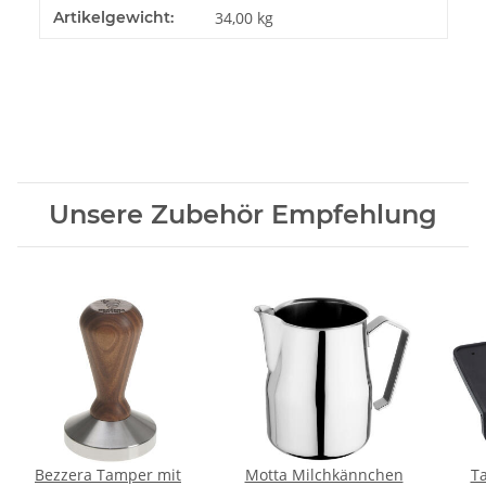
Artikelgewicht:
34,00
kg
Unsere Zubehör Empfehlung
Bezzera Tamper mit
Motta Milchkännchen
T