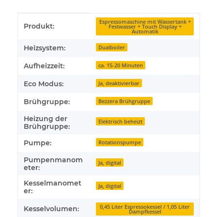
Produkteigenschaft
Wert
Espressomaschine mit Wassertank +
Produkt:
Festwasser + Touch Display +
Automatik
Heizsystem:
Dualboiler
Aufheizzeit:
ca. 15-20 Minuten
Eco Modus:
Ja, deaktivierbar
Brühgruppe:
Bezzera Brühgruppe
Heizung der
Elektrisch beheizt
Brühgruppe:
Pumpe:
Rotationspumpe
Pumpenmanom
Ja, digital
eter:
Kesselmanomet
Ja, digital
er:
0,45 Liter Espressokessel / 1,05 Liter
Kesselvolumen:
Dampfkessel