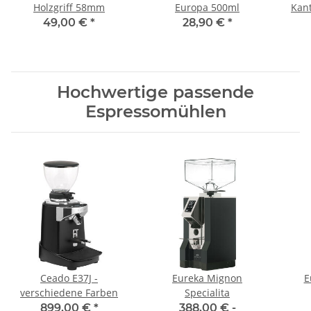
Holzgriff 58mm
Europa 500ml
Kan
Sie
49,00 €
*
28,90 €
*
Hochwertige passende
Espressomühlen
Ceado E37J -
Eureka Mignon
E
verschiedene Farben
Specialita
899,00 €
*
388,00 € -