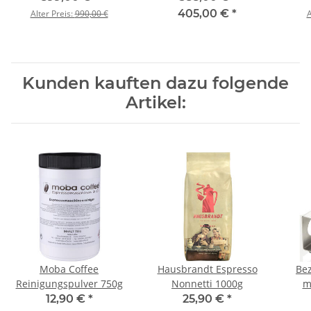
405,00 €
*
Alter Preis:
990,00 €
A
Kunden kauften dazu folgende
Artikel:
Moba Coffee
Hausbrandt Espresso
Be
Reinigungspulver 750g
Nonnetti 1000g
m
12,90 €
*
25,90 €
*