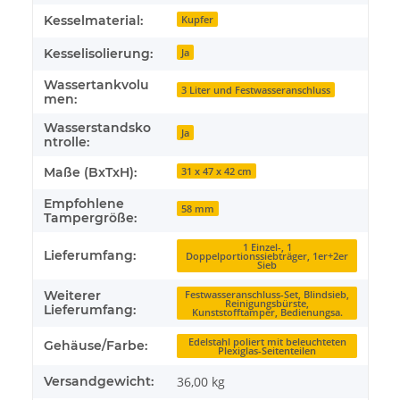
Kesselmaterial:
Kupfer
Kesselisolierung:
Ja
Wassertankvolu
3 Liter und Festwasseranschluss
men:
Wasserstandsko
Ja
ntrolle:
Maße (BxTxH):
31 x 47 x 42 cm
Empfohlene
58 mm
Tampergröße:
1 Einzel-, 1
Lieferumfang:
Doppelportionssiebträger, 1er+2er
Sieb
Weiterer
Festwasseranschluss-Set, Blindsieb,
Reinigungsbürste,
Lieferumfang:
Kunststofftamper, Bedienungsa.
Edelstahl poliert mit beleuchteten
Gehäuse/Farbe:
Plexiglas-Seitenteilen
Versandgewicht:
36,00 kg