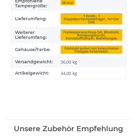
Empfohlene
58 mm
Tampergröße:
1 Einzel-, 1
Lieferumfang:
Doppelportionssiebträger, 1er+2er
Sieb
Weiterer
Festwasseranschluss-Set, Blindsieb,
Reinigungsbürste,
Lieferumfang:
Kunststofftamper, Bedienungsa.
Edelstahl poliert mit beleuchteten
Gehäuse/Farbe:
Plexiglas-Seitenteilen
Versandgewicht:
36,00 kg
Artikelgewicht:
34,00
kg
Unsere Zubehör Empfehlung