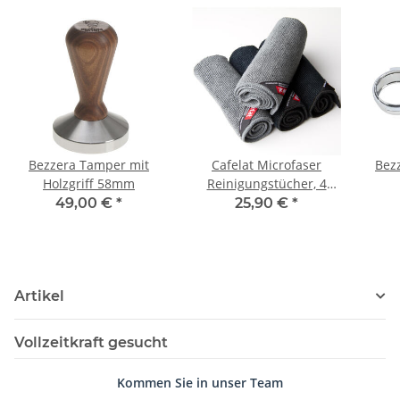
Bezzera Tamper mit
Cafelat Microfaser
Bez
Holzgriff 58mm
Reinigungstücher, 4
Stück
49,00 €
*
25,90 €
*
Artikel
Vollzeitkraft gesucht
Kommen Sie in unser Team