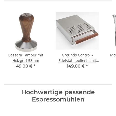
Bezzera Tamper mit
Grounds Control -
Mot
Holzgriff 58mm
Edelstahl poliert - mit
dunklem Holzgriff
49,00 €
*
149,00 €
*
Hochwertige passende
Espressomühlen