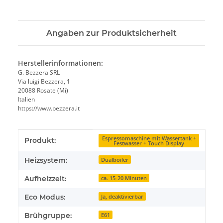
Angaben zur Produktsicherheit
Herstellerinformationen:
G. Bezzera SRL
Via luigi Bezzera, 1
20088 Rosate (Mi)
Italien
https://www.bezzera.it
Produkteigenschaft
Wert
Espressomaschine mit Wassertank +
Produkt:
Festwasser + Touch Display
Heizsystem:
Dualboiler
Aufheizzeit:
ca. 15-20 Minuten
Eco Modus:
Ja, deaktivierbar
Brühgruppe:
E61