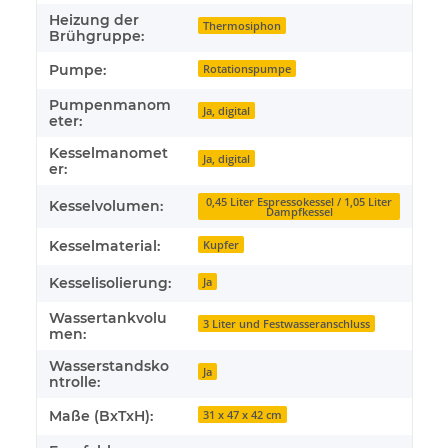
Heizung der
Thermosiphon
Brühgruppe:
Pumpe:
Rotationspumpe
Pumpenmanom
Ja, digital
eter:
Kesselmanomet
Ja, digital
er:
0,45 Liter Espressokessel / 1,05 Liter
Kesselvolumen:
Dampfkessel
Kesselmaterial:
Kupfer
Kesselisolierung:
Ja
Wassertankvolu
3 Liter und Festwasseranschluss
men:
Wasserstandsko
Ja
ntrolle:
Maße (BxTxH):
31 x 47 x 42 cm