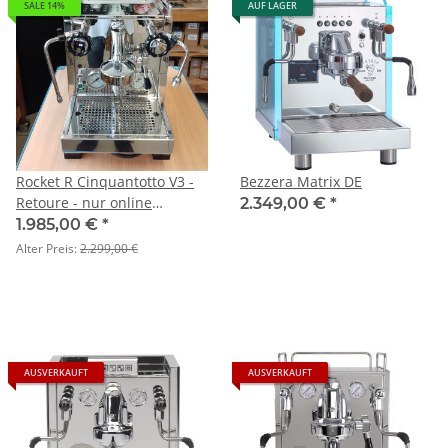
SALE 14%
AUF LAGER
Rocket R Cinquantotto V3 -
Bezzera Matrix DE
Retoure - nur online
2.349,00 €
*
bestellbar
1.985,00 €
*
Alter Preis:
2.299,00 €
AUSVERKAUFT
AUSVERKAUFT