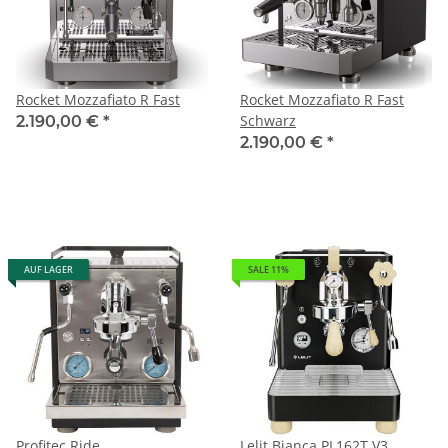
Rocket Mozzafiato R Fast
Rocket Mozzafiato R Fast
Schwarz
2.190,00 €
*
2.190,00 €
*
AUF LAGER
SALE 11%
Profitec Ride
Lelit Bianca PL162T V3