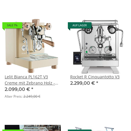
SALE 7%
AUF LAGER
Lelit Bianca PL162T V3
Rocket R Cinquantotto V3
Creme mit Zebrano Holz -
2.299,00 €
*
Gold Limited Edition
2.099,00 €
*
Alter Preis:
2.249,00 €