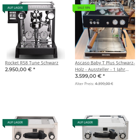
AUF LAGER
SALE 18%
Rocket R58 Tune Schwarz
Ascaso Baby T Plus Schwarz-
Holz - Aussteller - 1 Jahr
2.950,00 €
*
Gewährleistung - nur online
3.599,00 €
*
verfügbar
Alter Preis:
4.399,00 €
AUF LAGER
AUF LAGER