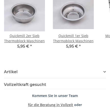
Quickmill 2er Sieb
Quickmill 1er Sieb
Mo
Thermoblock Maschinen
Thermoblock Maschinen
5,95 €
*
5,95 €
*
Artikel
Vollzeitkraft gesucht
Kommen Sie in unser Team
für die Beratung in Vollzeit
oder