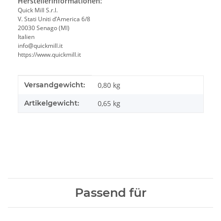
Herstellerinformationen:
Quick Mill S.r.l.
V. Stati Uniti d’America 6/8
20030 Senago (MI)
Italien
info@quickmill.it
https://www.quickmill.it
Produkteigenschaft
Wert
Versandgewicht:
0,80 kg
Artikelgewicht:
0,65
kg
Passend für