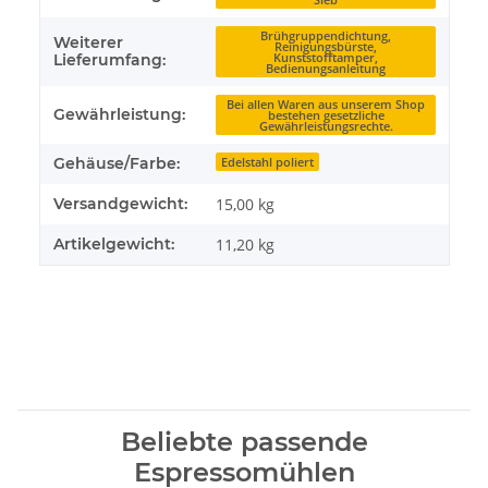
Brühgruppendichtung,
Weiterer
Reinigungsbürste,
Kunststofftamper,
Lieferumfang:
Bedienungsanleitung
Bei allen Waren aus unserem Shop
Gewährleistung:
bestehen gesetzliche
Gewährleistungsrechte.
Gehäuse/Farbe:
Edelstahl poliert
Versandgewicht:
15,00 kg
Artikelgewicht:
11,20
kg
Beliebte passende
Espressomühlen