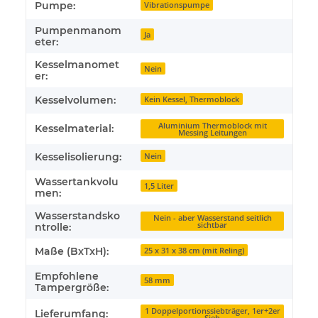
Pumpe:
Vibrationspumpe
Pumpenmanom
Ja
eter:
Kesselmanomet
Nein
er:
Kesselvolumen:
Kein Kessel, Thermoblock
Aluminium Thermoblock mit
Kesselmaterial:
Messing Leitungen
Kesselisolierung:
Nein
Wassertankvolu
1,5 Liter
men:
Wasserstandsko
Nein - aber Wasserstand seitlich
sichtbar
ntrolle:
Maße (BxTxH):
25 x 31 x 38 cm (mit Reling)
Empfohlene
58 mm
Tampergröße:
1 Doppelportionssiebträger, 1er+2er
Lieferumfang:
Sieb