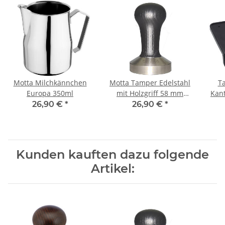
Motta Milchkännchen
Motta Tamper Edelstahl
T
Europa 350ml
mit Holzgriff 58 mm
Kan
schwarz flat
Sie
26,90 €
*
26,90 €
*
Kunden kauften dazu folgende
Artikel: