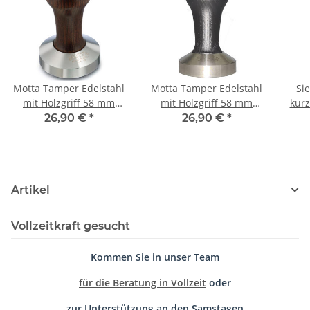
Motta Tamper Edelstahl
Motta Tamper Edelstahl
Si
mit Holzgriff 58 mm
mit Holzgriff 58 mm
kurz
braun flat
schwarz flat
26,90 €
*
26,90 €
*
Artikel
Vollzeitkraft gesucht
Kommen Sie in unser Team
für die Beratung in Vollzeit
oder
zur Unterstützung an den
Samstagen