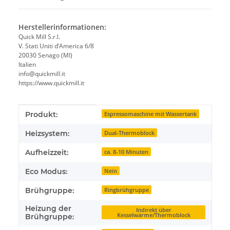
Herstellerinformationen:
Quick Mill S.r.l.
V. Stati Uniti d’America 6/8
20030 Senago (MI)
Italien
info@quickmill.it
https://www.quickmill.it
Produkteigenschaft
Wert
Produkt:
Espressomaschine mit Wassertank
Heizsystem:
Dual-Thermoblock
Aufheizzeit:
ca. 8-10 Minuten
Eco Modus:
Nein
Brühgruppe:
Ringbrühgruppe
Heizung der
Indirekt über
Kesselwärme/Thermoblock
Brühgruppe: