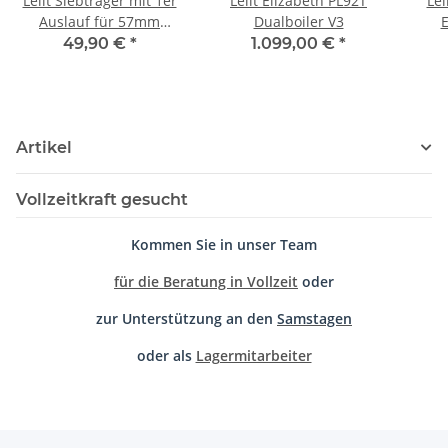
Lelit Siebträger mit 1er
Lelit Elizabeth PL92T
Lel
Auslauf für 57mm
Dualboiler V3
E
Modelle
49,90 €
*
1.099,00 €
*
R
Artikel
Vollzeitkraft gesucht
Kommen Sie in unser Team
für die Beratung in Vollzeit
oder
zur Unterstützung an den
Samstagen
oder als
Lagermitarbeiter