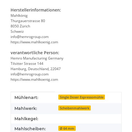
Herstellerinformationen:
Mahlkönig
Thurgauerstrasse 80
8050 Zürich
Schweiz
info@hemrogroup.com
https://www.mahlkoenig.com
verantwortliche Person:
Hemro Manufacturing Germany
Tilsitter Strasse 144
Hamburg, Deutschland, 22047
info@hemrogroup.com
https://www.mahlkoenig.com
Produkteigenschaft
Wert
Mühlenart:
Single Doser Espressomühle
Mahlwerk:
Scheibenmahlwerk
Mahlkegel:
Mahlscheiben:
Ø 64 mm