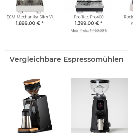
ECM Mechanika Slim VI
Profitec Pro400
Rock
P
1.899,00 €
*
1.399,00 €
*
Alter Preis:
1.460,00 €
Vergleichbare Espressomühlen