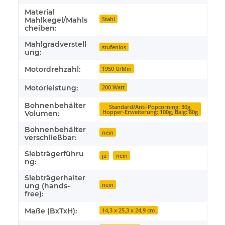
Material
Stahl
Mahlkegel/Mahls
cheiben:
Mahlgradverstell
stufenlos
ung:
Motordrehzahl:
1950 U/Min
Motorleistung:
200 Watt
Bohnenbehälter
Standard/Anti-Popcorning: 30g,
Hopper-Erweiterung: 100g, Balg: 80g
Volumen:
Bohnenbehälter
nein
verschließbar:
Siebträgerführu
ja
nein
ng:
Siebträgerhalter
nein
ung (hands-
free):
Maße (BxTxH):
14,3 x 25,3 x 24,9 cm