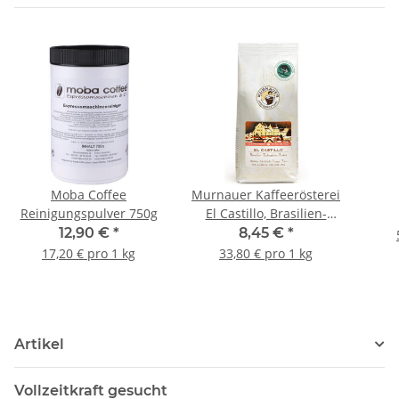
Moba Coffee
Murnauer Kaffeerösterei
Reinigungspulver 750g
El Castillo, Brasilien-
Kolumbien-Indien 250g
12,90 €
*
8,45 €
*
Bohnen
17,20 € pro 1 kg
33,80 € pro 1 kg
Artikel
Vollzeitkraft gesucht