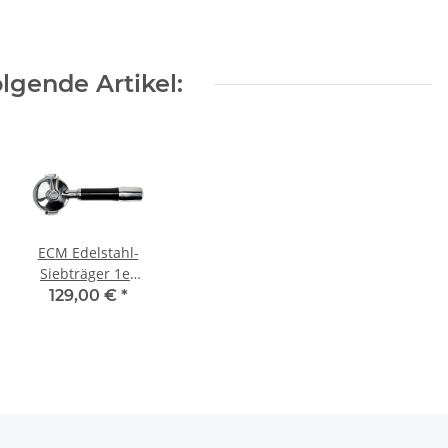
lgende Artikel:
ECM Edelstahl-
Siebträger 1er
htung
Auslauf
129,00 €
*