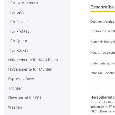
für La Marzocco
Beschreib
für Lelit
für Pavoni
Der hochwertige
für Profitec
Hochwertig verarb
für Quickmill
Material: Edelsta
für Rocket
Neu: mit abgewi
Holzelemente für Maschinen
Lieferumfang: Sie
Holzelemente für Mühlen
Info: Die Edelsta
Espresso Cover
Trichter
Herstellerinf
Flowcontrol für E61
Espresso Coffee
Industriestr. 57-
Waagen
69245 Bamment