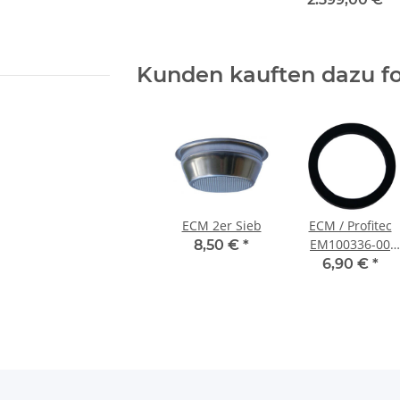
Kunden kauften dazu fo
ECM 2er Sieb
ECM / Profitec
EM100336-00
8,50 €
*
Brühgruppendic
6,90 €
*
für E61 8mm