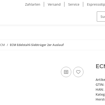
Zahlarten
Versand
Service
Espressoti
 ECM
ECM Edelstahl-Siebträger 2er Auslauf
ECM
Artik
GTIN:
HAN:
Kateg
Herste