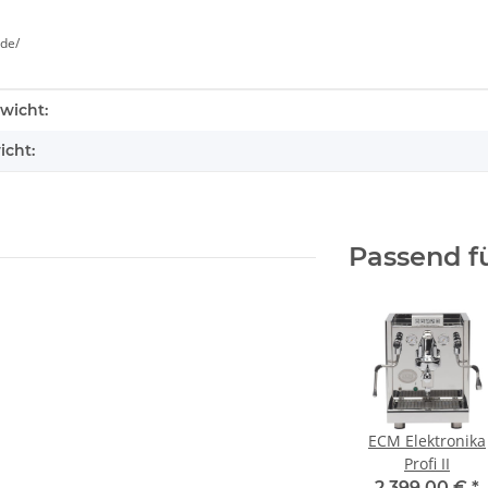
de/
enschaft
wicht:
icht:
Passend f
ECM Elektronika
Profi II
2.399,00 €
*