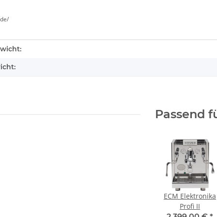
de/
enschaft
wicht:
icht:
Passend f
ECM Elektronika
Profi II
2.399,00 €
*