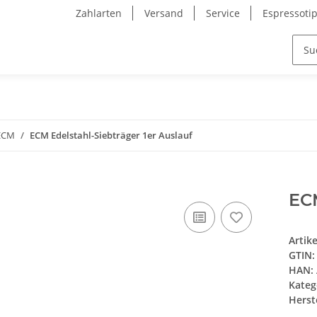
Zahlarten
Versand
Service
Espressoti
 ECM
ECM Edelstahl-Siebträger 1er Auslauf
ECM
Artik
GTIN:
HAN:
Kateg
Herste