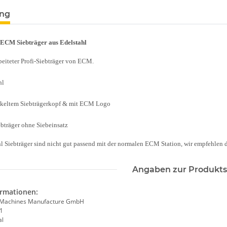
ung
 ECM Siebträger aus Edelstahl
eiteter Profi-Siebträger von ECM.
hl
nkeltem Siebträgerkopf & mit ECM Logo
bträger ohne Siebeinsatz
hl Siebträger sind nicht gut passend mit der normalen ECM Station, wir empfehlen 
Angaben zur Produkts
ormationen:
 Machines Manufacture GmbH
61
al