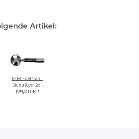
lgende Artikel:
ECM Edelstahl-
Siebträger 2er
Auslauf
129,00 €
*