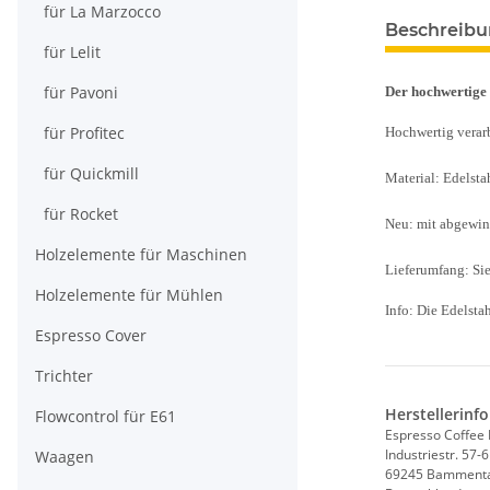
für La Marzocco
Beschreib
für Lelit
für Pavoni
Der hochwertige
für Profitec
Hochwertig verarb
für Quickmill
Material: Edelsta
für Rocket
Neu: mit abgewi
Holzelemente für Maschinen
Lieferumfang: Sie
Holzelemente für Mühlen
Info: Die Edelsta
Espresso Cover
Trichter
Herstellerinf
Flowcontrol für E61
Espresso Coffee
Industriestr. 57-
Waagen
69245 Bamment