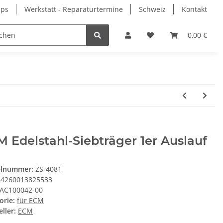
pps
Werkstatt - Reparaturtermine
Schweiz
Kontakt
0,00 €
 Edelstahl-Siebträger 1er Auslauf
elnummer:
ZS-4081
4260013825533
AC100042-00
orie:
für ECM
ller:
ECM