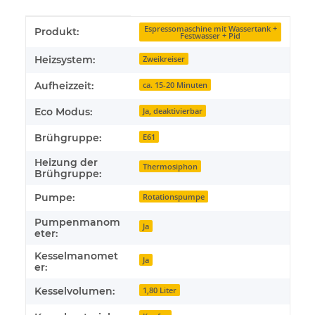
Produkteigenschaft
Wert
Espressomaschine mit Wassertank +
Produkt:
Festwasser + Pid
Heizsystem:
Zweikreiser
Aufheizzeit:
ca. 15-20 Minuten
Eco Modus:
Ja, deaktivierbar
Brühgruppe:
E61
Heizung der
Thermosiphon
Brühgruppe:
Pumpe:
Rotationspumpe
Pumpenmanom
Ja
eter:
Kesselmanomet
Ja
er:
Kesselvolumen:
1,80 Liter