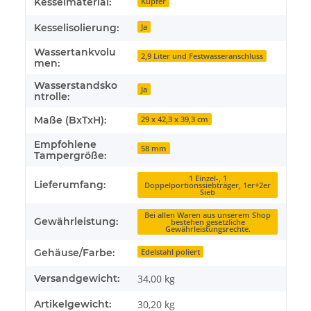
Kesselmaterial:
Kupfer
Kesselisolierung:
Ja
Wassertankvolu
2,9 Liter und Festwasseranschluss
men:
Wasserstandsko
Ja
ntrolle:
Maße (BxTxH):
29 x 42,3 x 39,3 cm
Empfohlene
58 mm
Tampergröße:
1 Einzel-, 1
Lieferumfang:
Doppelportionssiebträger, 1er+2er
Sieb
Bei allen Waren aus unserem Shop
Gewährleistung:
bestehen gesetzliche
Gewährleistungsrechte.
Gehäuse/Farbe:
Edelstahl poliert
Versandgewicht:
34,00 kg
Artikelgewicht:
30,20
kg