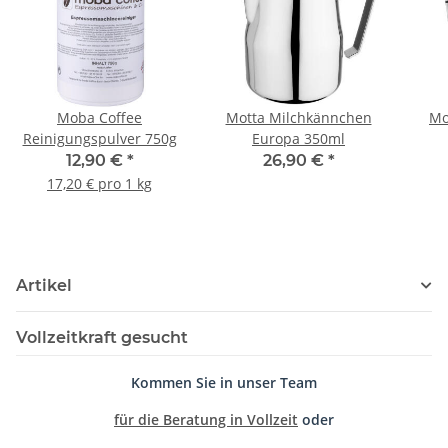
Moba Coffee
Motta Milchkännchen
Mo
Reinigungspulver 750g
Europa 350ml
12,90 €
*
26,90 €
*
17,20 € pro 1 kg
Artikel
Vollzeitkraft gesucht
Kommen Sie in unser Team
für die Beratung in Vollzeit
oder