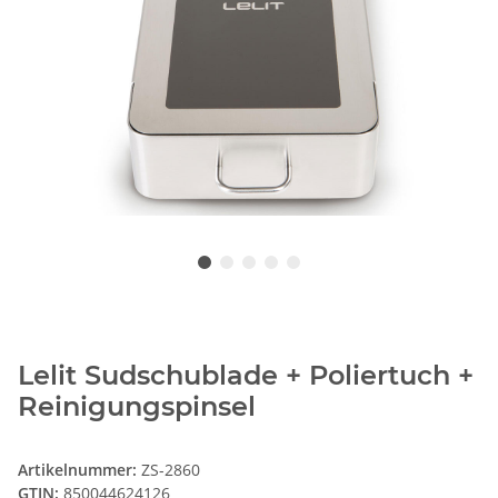
Lelit Sudschublade + Poliertuch +
Reinigungspinsel
Artikelnummer:
ZS-2860
GTIN:
850044624126