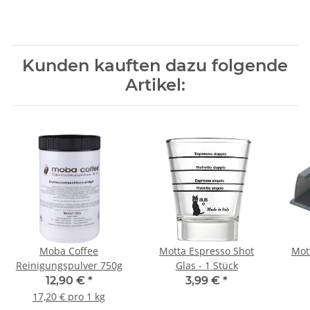
Kunden kauften dazu folgende
Artikel:
Moba Coffee
Motta Espresso Shot
Mot
Reinigungspulver 750g
Glas - 1 Stück
12,90 €
*
3,99 €
*
17,20 € pro 1 kg