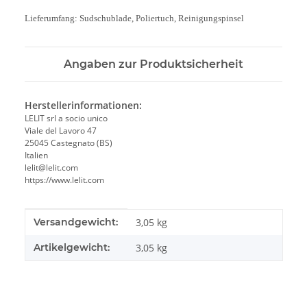
Lieferumfang: Sudschublade, Poliertuch, Reinigungspinsel
Angaben zur Produktsicherheit
Herstellerinformationen:
LELIT srl a socio unico
Viale del Lavoro 47
25045 Castegnato (BS)
Italien
lelit@lelit.com
https://www.lelit.com
Produkteigenschaft
Wert
Versandgewicht:
3,05 kg
Artikelgewicht:
3,05
kg