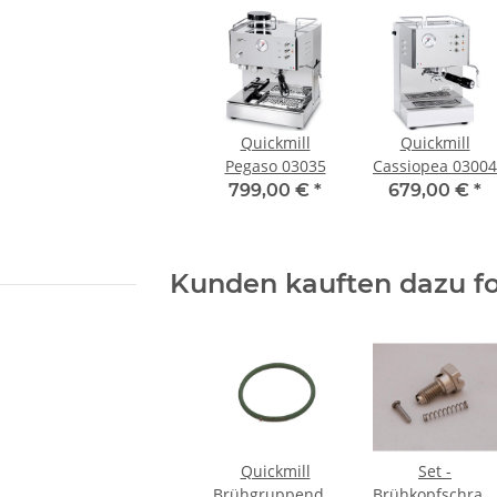
Quickmill
Quickmill
Pegaso 03035
Cassiopea 03004
799,00 €
*
679,00 €
*
Kunden kauften dazu fo
Quickmill
Set -
Brühgruppendichtung
Brühkopfschrau