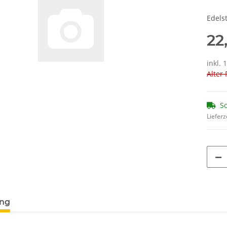
Edels
22
inkl. 
Alter 
So
Lieferz
ung