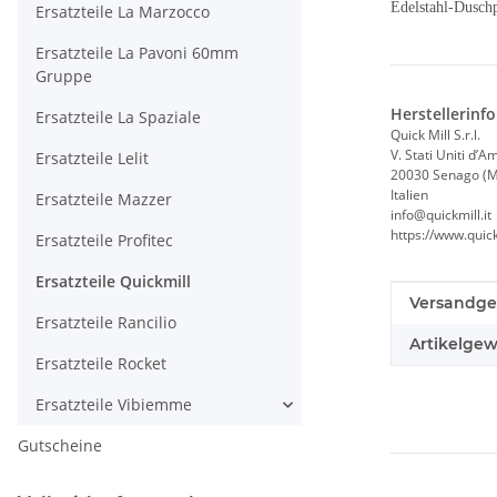
Edelstahl-Dusch
Ersatzteile La Marzocco
Ersatzteile La Pavoni 60mm
Gruppe
Herstellerinf
Ersatzteile La Spaziale
Quick Mill S.r.l.
V. Stati Uniti d’A
Ersatzteile Lelit
20030 Senago (M
Italien
Ersatzteile Mazzer
info@quickmill.it
https://www.quickm
Ersatzteile Profitec
Ersatzteile Quickmill
Produkteig
Wert
Versandge
Ersatzteile Rancilio
Artikelgew
Ersatzteile Rocket
Ersatzteile Vibiemme
Gutscheine