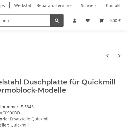
pps
Werkstatt - Reparaturtermine
Schweiz
Kontakt
0,00 €
lstahl Duschplatte für Quickmill
ermoblock-Modelle
elnummer:
E-3346
AC0900DD
orie:
Ersatzteile Quickmill
ller:
Quickmill