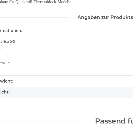
platte für Quickmill Thermoblock-Modelle
Angaben zur Produkts
ormationen:
merica 6/8
I)
ill.it
enschaft
wicht:
icht:
Passend f