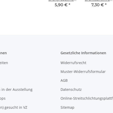
für
mit Pin und
5,90 €
*
7,30 €
*
Thermoblock-
Feder für
Modelle
Quickmill
Thermoblock-
Modelle
onen
Gesetzliche Informationen
eiten
Widerrufsrecht
Muster-Widerrufsformular
AGB
in der Ausstellung
Datenschutz
pps
Online-Streitschlichtungsplatt
In) gesucht in VZ
Sitemap