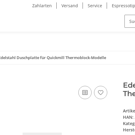
Zahlarten
Versand
Service
Espressoti
Edelstahl Duschplatte für Quickmill Thermoblock-Modelle
Ede
Th
Artik
HAN:
Kateg
Herste