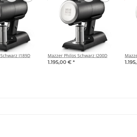
 Schwarz I189D
Mazzer Philos Schwarz I200D
Mazze
1.195,00 €
*
1.19