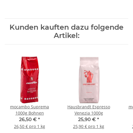
Kunden kauften dazu folgende
Artikel:
mocambo Suprema
Hausbrandt Espresso
m
1000g Bohnen
Venezia 1000g
26,50 €
*
25,90 €
*
26,50 € pro 1 kg
25,90 € pro 1 kg