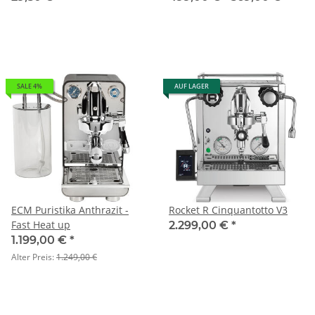
SALE 4%
AUF LAGER
ECM Puristika Anthrazit -
Rocket R Cinquantotto V3
Fast Heat up
2.299,00 €
*
1.199,00 €
*
Alter Preis:
1.249,00 €