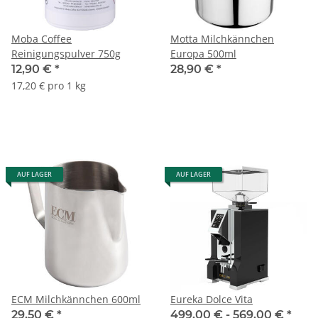
Moba Coffee
Motta Milchkännchen
Reinigungspulver 750g
Europa 500ml
12,90 €
*
28,90 €
*
17,20 € pro 1 kg
AUF LAGER
AUF LAGER
ECM Milchkännchen 600ml
Eureka Dolce Vita
29,50 €
*
499,00 € -
569,00 €
*