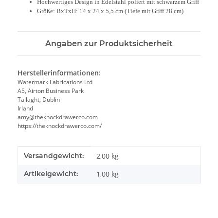
Hochwertiges Design in Edelstahl poliert mit schwarzem Griff
Größe: BxTxH: 14 x 24 x 5,5 cm (Tiefe mit Griff 28 cm)
Angaben zur Produktsicherheit
Herstellerinformationen:
Watermark Fabrications Ltd
A5, Airton Business Park
Tallaght, Dublin
Irland
amy@theknockdrawerco.com
https://theknockdrawerco.com/
Produkteigenschaft
Wert
Versandgewicht:
2,00 kg
Artikelgewicht:
1,00
kg