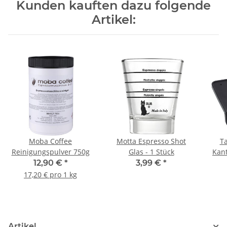
Kunden kauften dazu folgende
Artikel:
Moba Coffee
Motta Espresso Shot
T
Reinigungspulver 750g
Glas - 1 Stück
Kan
Sie
12,90 €
*
3,99 €
*
17,20 € pro 1 kg
Artikel