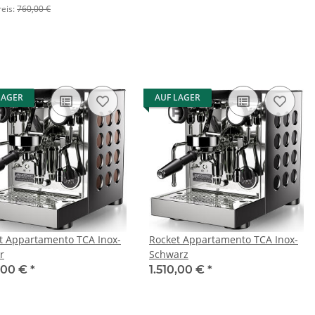
reis:
760,00 €
LAGER
AUF LAGER
t Appartamento TCA Inox-
Rocket Appartamento TCA Inox-
r
Schwarz
0,00 €
*
1.510,00 €
*