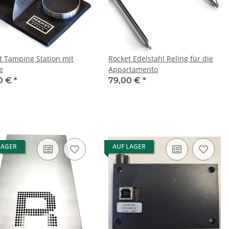
t Tamping Station mit
Rocket Edelstahl Reling für die
e
Appartamento
0 €
*
79,00 €
*
LAGER
AUF LAGER