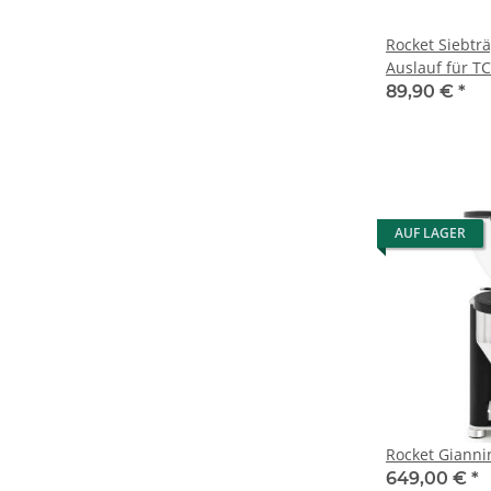
Rocket Siebträ
Auslauf für T
89,90 €
*
AUF LAGER
Rocket Giann
649,00 €
*