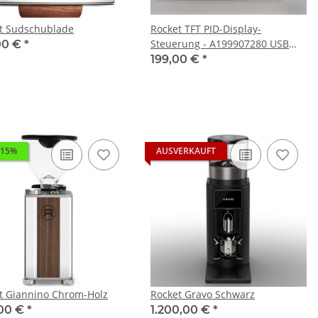
t Sudschublade
Rocket TFT PID-Display-
Steuerung - A199907280 USB
00 €
*
type B für R Cinquantotto
199,00 €
*
 15%
AUSVERKAUFT
t Giannino Chrom-Holz
Rocket Gravo Schwarz
00 €
*
1.200,00 €
*