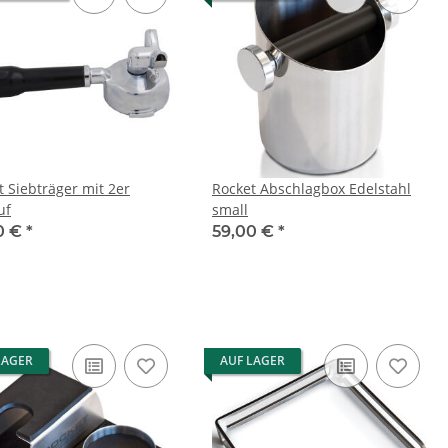
t Siebträger mit 2er
Rocket Abschlagbox Edelstahl
uf
small
0 €
*
59,00 €
*
LAGER
AUF LAGER