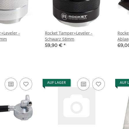
+Leveler -
Rocket Tamper+Leveler -
Rocke
8mm
Schwarz 58mm
Ablag
59,90 €
*
69,0
AUF LAGER
AUF 