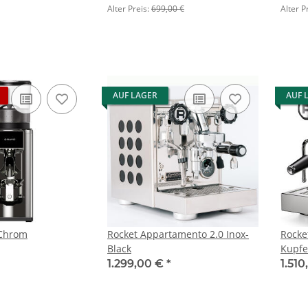
Alter Preis:
699,00 €
Alter P
AUF LAGER
AUF 
 Chrom
Rocket Appartamento 2.0 Inox-
Rocke
Black
Kupfe
1.299,00 €
*
1.51