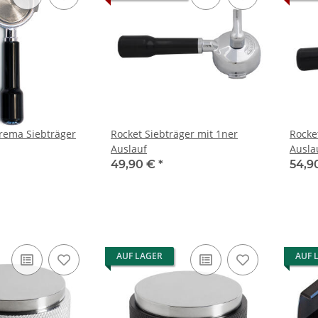
rema Siebträger
Rocket Siebträger mit 1ner
Rocke
Auslauf
Ausla
49,90 €
*
54,9
AUF LAGER
AUF 