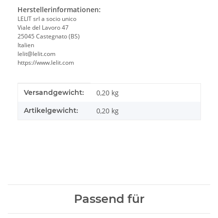
Herstellerinformationen:
LELIT srl a socio unico
Viale del Lavoro 47
25045 Castegnato (BS)
Italien
lelit@lelit.com
https://www.lelit.com
Produkteigenschaft
Wert
Versandgewicht:
0,20 kg
Artikelgewicht:
0,20
kg
Passend für