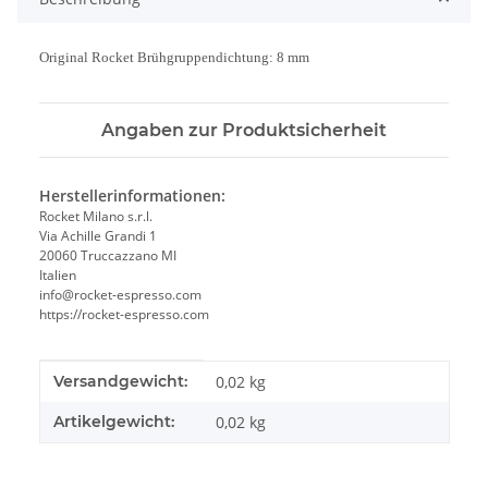
Original Rocket Brühgruppendichtung: 8 mm
Angaben zur Produktsicherheit
Herstellerinformationen:
Rocket Milano s.r.l.
Via Achille Grandi 1
20060 Truccazzano MI
Italien
info@rocket-espresso.com
https://rocket-espresso.com
Produkteigenschaft
Wert
Versandgewicht:
0,02 kg
Artikelgewicht:
0,02
kg