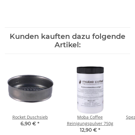
Kunden kauften dazu folgende
Artikel:
Rocket Duschsieb
Moba Coffee
Spez
Reinigungspulver 750g
6,90 €
*
Ami
12,90 €
*