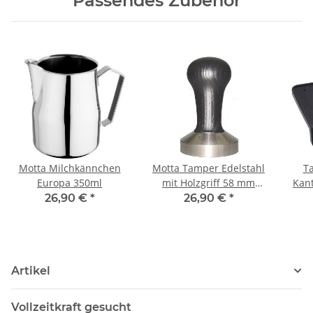
Passendes Zubehör
Motta Milchkännchen
Motta Tamper Edelstahl
T
Europa 350ml
mit Holzgriff 58 mm
Kan
schwarz flat
Sie
26,90 €
*
26,90 €
*
Artikel
Vollzeitkraft gesucht