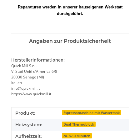
Reparaturen werden in unserer hauseigenen Werkstatt
durchgeführt.
Angaben zur Produktsicherheit
Herstellerinformationen:
Quick Mill S.r.l.
V. Stati Uniti d’America 6/8
20030 Senago (MI)
Italien
info@quickmill.it
https://www.quickmill.it
Produkteigenschaft
Wert
Produkt:
Espressomaschine mit Wassertank
Heizsystem:
Dual-Thermoblock
Aufheizzeit:
ca. 8-10 Minuten