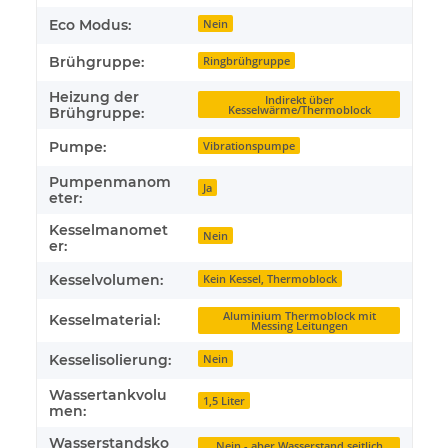
Eco Modus:
Nein
Brühgruppe:
Ringbrühgruppe
Heizung der
Indirekt über
Kesselwärme/Thermoblock
Brühgruppe:
Pumpe:
Vibrationspumpe
Pumpenmanom
Ja
eter:
Kesselmanomet
Nein
er:
Kesselvolumen:
Kein Kessel, Thermoblock
Aluminium Thermoblock mit
Kesselmaterial:
Messing Leitungen
Kesselisolierung:
Nein
Wassertankvolu
1,5 Liter
men:
Wasserstandsko
Nein - aber Wasserstand seitlich