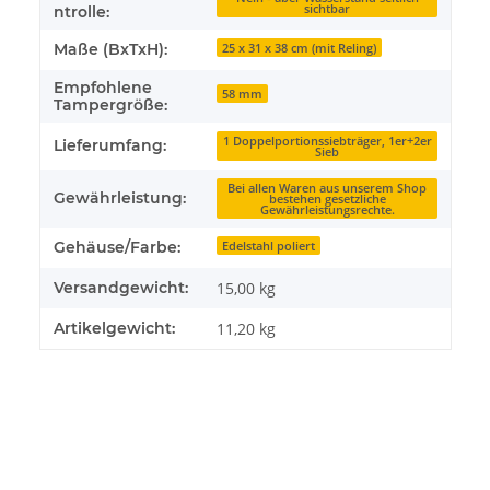
sichtbar
ntrolle:
Maße (BxTxH):
25 x 31 x 38 cm (mit Reling)
Empfohlene
58 mm
Tampergröße:
1 Doppelportionssiebträger, 1er+2er
Lieferumfang:
Sieb
Bei allen Waren aus unserem Shop
Gewährleistung:
bestehen gesetzliche
Gewährleistungsrechte.
Gehäuse/Farbe:
Edelstahl poliert
Versandgewicht:
15,00 kg
Artikelgewicht:
11,20
kg