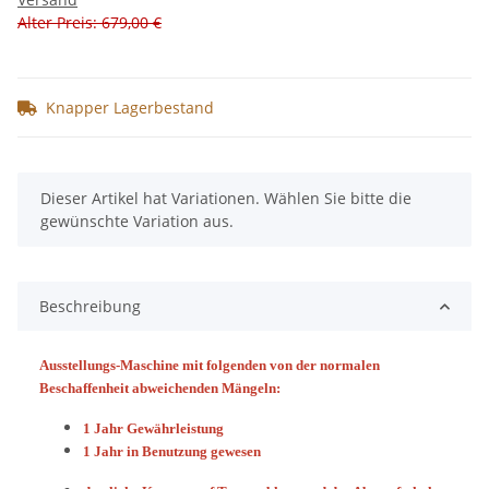
Alter Preis: 679,00 €
Knapper Lagerbestand
x
Dieser Artikel hat Variationen. Wählen Sie bitte die
gewünschte Variation aus.
Beschreibung
Ausstellungs-Maschine mit folgenden von der normalen
Beschaffenheit abweichenden Mängeln:
1 Jahr Gewährleistung
1 Jahr in Benutzung gewesen