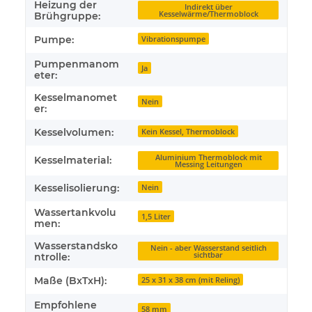
Heizung der
Indirekt über
Kesselwärme/Thermoblock
Brühgruppe:
Pumpe:
Vibrationspumpe
Pumpenmanom
Ja
eter:
Kesselmanomet
Nein
er:
Kesselvolumen:
Kein Kessel, Thermoblock
Aluminium Thermoblock mit
Kesselmaterial:
Messing Leitungen
Kesselisolierung:
Nein
Wassertankvolu
1,5 Liter
men:
Wasserstandsko
Nein - aber Wasserstand seitlich
sichtbar
ntrolle:
Maße (BxTxH):
25 x 31 x 38 cm (mit Reling)
Empfohlene
58 mm