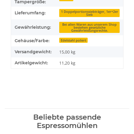
Tampergröße:
1 Doppelportionssiebträger, 1er+2er
Lieferumfang:
Sieb
Bei allen Waren aus unserem Shop
Gewährleistung:
bestehen gesetzliche
Gewährleistungsrechte.
Gehäuse/Farbe:
Edelstahl poliert
Versandgewicht:
15,00 kg
Artikelgewicht:
11,20
kg
Beliebte passende
Espressomühlen