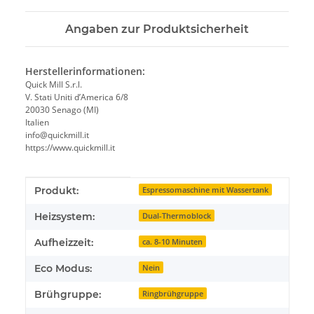
Angaben zur Produktsicherheit
Herstellerinformationen:
Quick Mill S.r.l.
V. Stati Uniti d’America 6/8
20030 Senago (MI)
Italien
info@quickmill.it
https://www.quickmill.it
Produkteigenschaft
Wert
Produkt:
Espressomaschine mit Wassertank
Heizsystem:
Dual-Thermoblock
Aufheizzeit:
ca. 8-10 Minuten
Eco Modus:
Nein
Brühgruppe:
Ringbrühgruppe