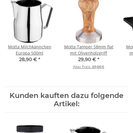
Motta Milchkännchen
Motta Tamper 58mm flat
Mot
Europa 500ml
mit Olivenholzgriff
m
28,90 €
*
29,90 €
*
Alter Preis:
39,00 €
Kunden kauften dazu folgende
Artikel: