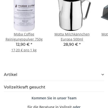
Moba Coffee
Motta Milchkännchen
Mot
Reinigungspulver 750g
Europa 500ml
12,90 €
*
28,90 €
*
17,20 € pro 1 kg
Artikel
Vollzeitkraft gesucht
Kommen Sie in unser Team
für die Beratung in Vollzeit
oder