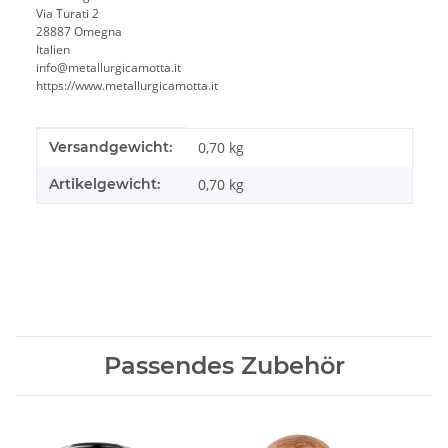
Via Turati 2
28887 Omegna
Italien
info@metallurgicamotta.it
https://www.metallurgicamotta.it
Produkteigenschaft
Wert
Versandgewicht:
0,70 kg
Artikelgewicht:
0,70
kg
Passendes Zubehör