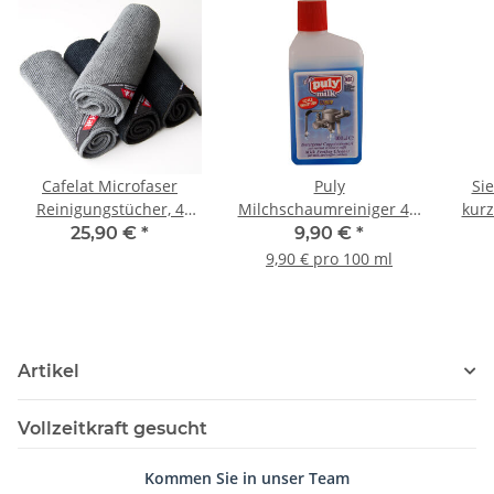
Cafelat Microfaser
Puly
Si
Reinigungstücher, 4
Milchschaumreiniger 4 x
kurz
Stück
25 ml
25,90 €
*
9,90 €
*
9,90 € pro 100 ml
Artikel
Vollzeitkraft gesucht
Kommen Sie in unser Team