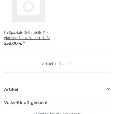
La Spaziale Seitenteile Rot
glänzend 11619 + 11620 für
Dream Modell
258,00 €
*
Artikel 1 - 1 von 1
Artikel
Vollzeitkraft gesucht