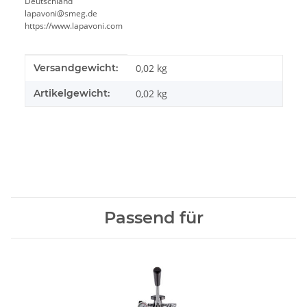
Deutschland
lapavoni@smeg.de
https://www.lapavoni.com
Produkteigenschaft
Wert
Versandgewicht:
0,02 kg
Artikelgewicht:
0,02
kg
Passend für