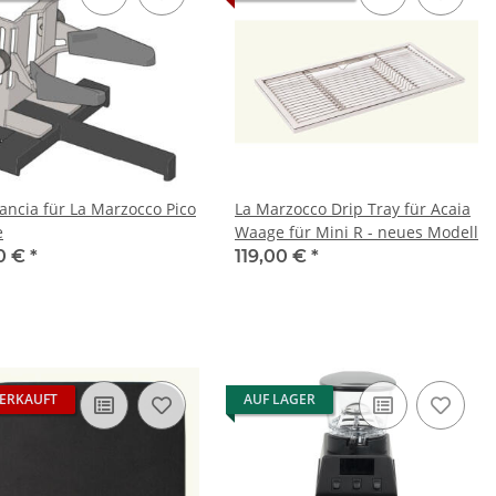
lancia für La Marzocco Pico
La Marzocco Drip Tray für Acaia
e
Waage für Mini R - neues Modell
0 €
*
119,00 €
*
ERKAUFT
AUF LAGER