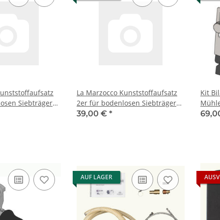
unststoffaufsatz
La Marzocco Kunststoffaufsatz
Kit Bi
losen Siebträger
2er für bodenlosen Siebträger
Mühl
Linea Mini R
39,00 €
*
69,0
AUF LAGER
AUSV