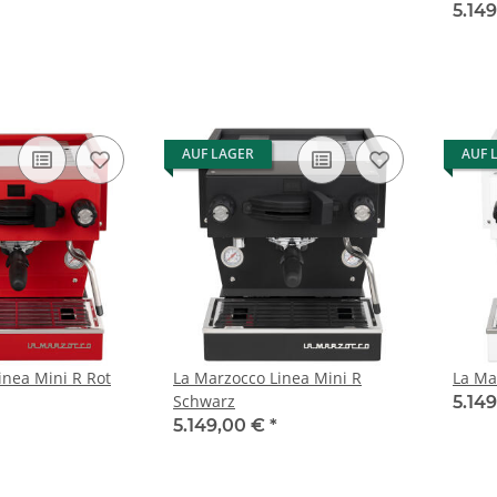
5.14
AUF LAGER
AUF 
inea Mini R Rot
La Marzocco Linea Mini R
La Ma
Schwarz
5.14
5.149,00 €
*