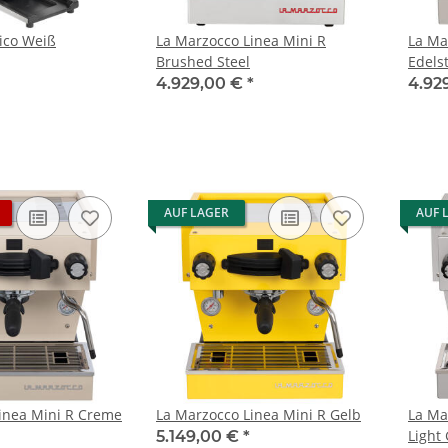
ico Weiß
La Marzocco Linea Mini R
La Ma
Brushed Steel
Edels
4.929,00 €
*
4.92
AUF LAGER
AUF 
inea Mini R Creme
La Marzocco Linea Mini R Gelb
La Ma
Light
5.149,00 €
*