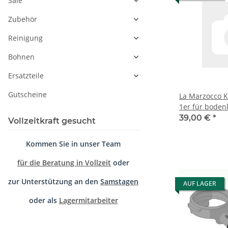
Sale
Zubehör
Reinigung
Bohnen
Ersatzteile
Gutscheine
La Marzocco K
1er für boden
Linea Mini R
39,00 €
*
Vollzeitkraft gesucht
Kommen Sie in unser Team
für die Beratung in Vollzeit
oder
zur Unterstützung an den
Samstagen
AUF LAGER
oder als
Lagermitarbeiter