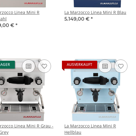
rzocco Linea Mini R
La Marzocco Linea Mini R Blau
tahl
5.149,00 €
*
9,00 €
*
LAGER
AUSVERKAUFT
rzocco Linea Mini R Grau -
La Marzocco Linea Mini R
 Grey
Hellblau