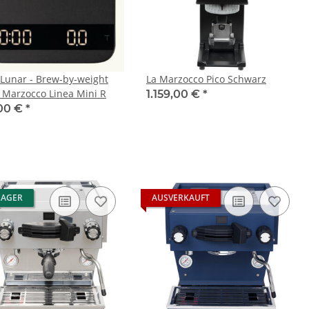
 Lunar - Brew-by-weight
La Marzocco Pico Schwarz
a Marzocco Linea Mini R
1.159,00 €
*
00 €
*
LAGER
AUSVERKAUFT