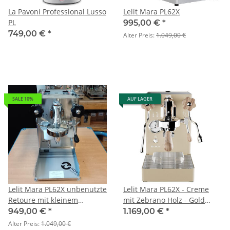
La Pavoni Professional Lusso
Lelit Mara PL62X
PL
995,00 €
*
749,00 €
*
Alter Preis:
1.049,00 €
SALE 10%
AUF LAGER
Lelit Mara PL62X unbenutzte
Lelit Mara PL62X - Creme
Retoure mit kleinem
mit Zebrano Holz - Gold
Transportschaden - nur
Limited Edition
949,00 €
*
1.169,00 €
*
online verfügbar
Alter Preis:
1.049,00 €