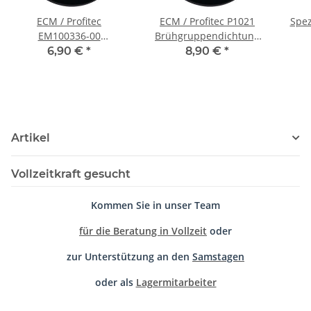
ECM / Profitec
ECM / Profitec P1021
Spez
EM100336-00
Brühgruppendichtung
Brühgruppendichtung
für E61 8,5 mm - ab
Ami
6,90 €
*
8,90 €
*
für E61 8mm
06/21
Artikel
Vollzeitkraft gesucht
Kommen Sie in unser Team
für die Beratung in Vollzeit
oder
zur Unterstützung an den
Samstagen
oder als
Lagermitarbeiter