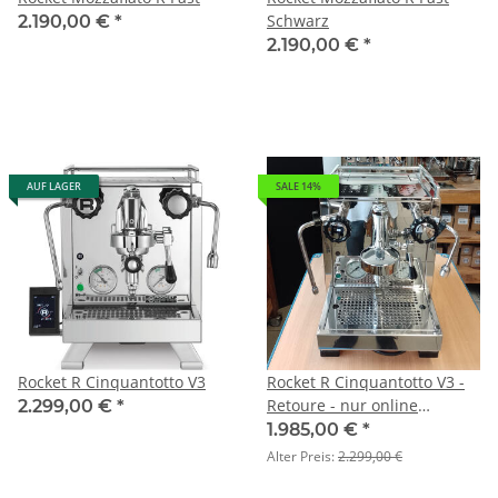
Schwarz
2.190,00 €
*
2.190,00 €
*
AUF LAGER
SALE 14%
Rocket R Cinquantotto V3
Rocket R Cinquantotto V3 -
Retoure - nur online
2.299,00 €
*
bestellbar
1.985,00 €
*
Alter Preis:
2.299,00 €