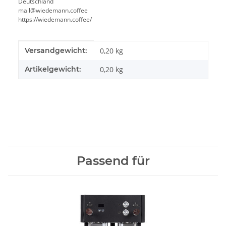
Deutschland
mail@wiedemann.coffee
https://wiedemann.coffee/
Produkteigenschaft
Wert
Versandgewicht:
0,20 kg
Artikelgewicht:
0,20
kg
Passend für